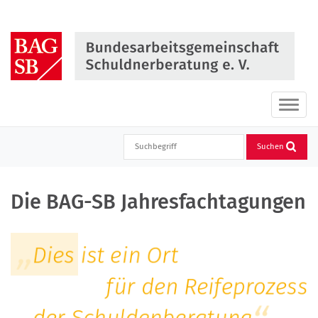
Direkt
zum
Inhalt
springen
Haupt
ein-
oder
Suchen
ausbl
Die BAG-SB Jahresfachtagungen