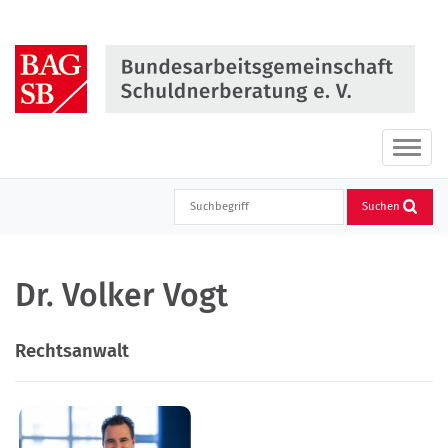
Direkt
zum
Inhalt
springen
Haupt
ein-
oder
Suchen
ausbl
Dr. Volker Vogt
Rechtsanwalt