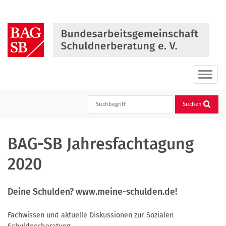
Direkt
zum
Inhalt
springen
Haupt
ein-
oder
Suchen
ausbl
BAG-SB Jahresfachtagung
2020
Deine Schulden? www.meine-schulden.de!
Fachwissen und aktuelle Diskussionen zur Sozialen