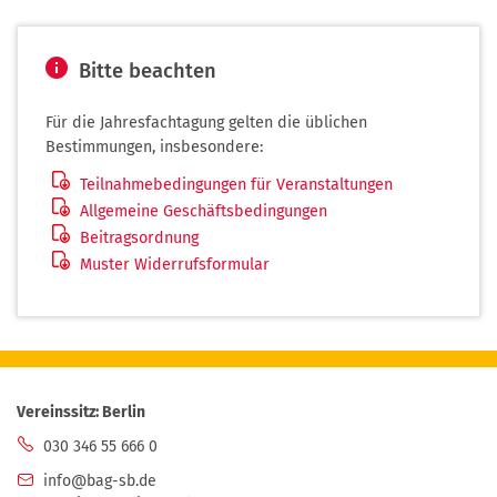
Bitte beachten
Für die Jahresfachtagung gelten die üblichen
Bestimmungen, insbesondere:
(PDF-
Teilnahmebedingungen für Veranstaltungen
Dokument)
(PDF-
Allgemeine Geschäftsbedingungen
Dokument)
(PDF-
Beitragsordnung
Dokument)
(PDF-
Muster Widerrufsformular
Dokument)
Vereinssitz: Berlin
030 346 55 666 0
info@bag-sb.de